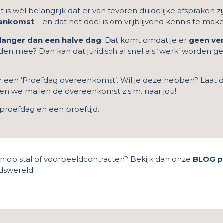
s wél belangrijk dat er van tevoren duidelijke afspraken zij
eenkomst
– en dat het doel is om vrijblijvend kennis te ma
 langer dan een halve dag
. Dat komt omdat je er
geen ve
en mee? Dan kan dat juridisch al snel als ‘werk’ worden ge
 een ‘Proefdag overeenkomst’. Wil je deze hebben? Laat 
n we mailen de overeenkomst z.s.m. naar jou!
 proefdag en een proeftijd.
rken op stal of voorbeeldcontracten? Bekijk dan onze
BLOG p
idswereld!