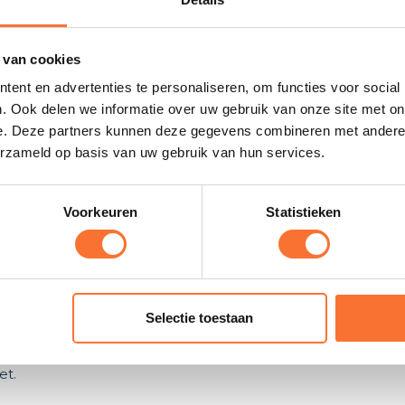
toon interesse
r allemaal werken, of ze met een bepaald systeem werken, 
 van cookies
ent en advertenties te personaliseren, om functies voor social
. Ook delen we informatie over uw gebruik van onze site met on
e. Deze partners kunnen deze gegevens combineren met andere i
erzameld op basis van uw gebruik van hun services.
k en professioneel, ook als
ond voertijden of bij drukke trainingen. Als jij dan vriendelij
Voorkeuren
Statistieken
om met de paarden en mate
Selectie toestaan
de regels van de stal. Laat zien dat je met respect met de 
et.