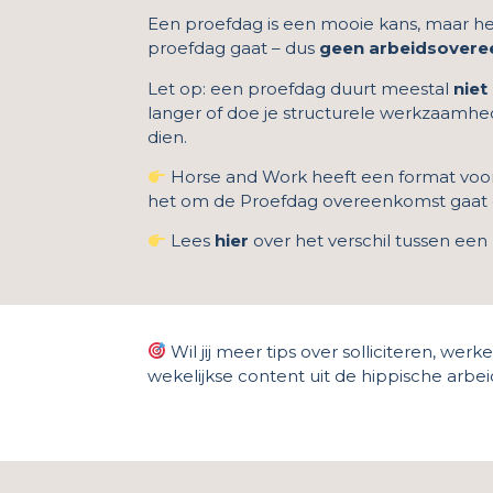
Een proefdag is een mooie kans, maar het i
proefdag gaat – dus
geen arbeidsover
Let op: een proefdag duurt meestal
niet
langer of doe je structurele werkzaamhed
dien.
Horse and Work heeft een format voor
het om de Proefdag overeenkomst gaat e
Lees
hier
over het verschil tussen een
Wil jij meer tips over solliciteren, we
wekelijkse content uit de hippische arbe