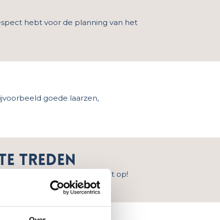
n respect hebt voor de planning van het
(bijvoorbeeld goede laarzen,
te treden
 Help even mee. Attent zijn valt op!
Over