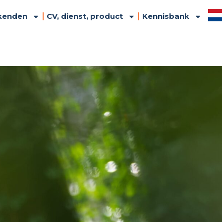
kenden
CV, dienst, product
Kennisbank
United Kingdom