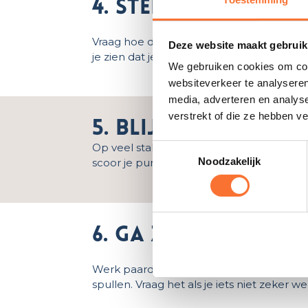
4. Stel vragen en 
Vraag hoe de dag normaal verloopt, wie e
Deze website maakt gebruik
je zien dat je serieus bent over de baan.
We gebruiken cookies om cont
websiteverkeer te analyseren
media, adverteren en analys
verstrekt of die ze hebben v
5. Blijf vriendelij
Op veel stallen is het hard werken, zeker r
Toestemmingsselectie
Noodzakelijk
scoor je punten.
6. Ga zorgvuldig 
Werk paardvriendelijk, veilig en volgens 
spullen. Vraag het als je iets niet zeker we