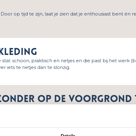
. Door op tijd te zijn, laat je zien dat je enthousiast bent é
 kleding
 stal: schoon, praktisch en netjes en die past bij het werk 
r iets te netjes dan te slonzig.
f, zonder op de voorgrond 
en. Zie je dat iemand iets moet tillen of een halster zoekt?
Details