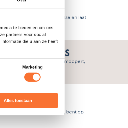
enzovoort. Zo toon je interesse én laat
 media te bieden en om ons
ze partners voor social
nformatie die u aan ze heeft
 het hectisch is
k blijft, overzicht houdt en niet moppert,
Marketing
riaal
Alles toestaan
paarden omgaat én dat je zuinig bent op