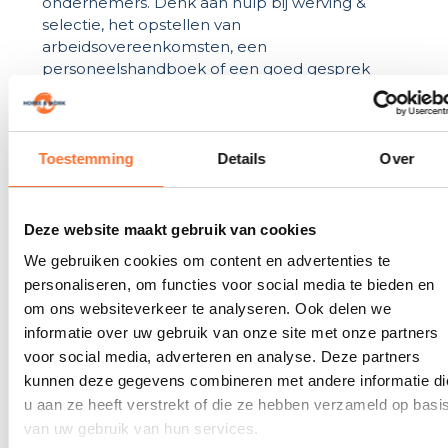
ondernemers. Denk aan hulp bij werving &
selectie, het opstellen van
arbeidsovereenkomsten, een
personeelshandboek of een goed gesprek
over functioneren, verzuim of ontslag. Geen
ingewikkeld HR-jargon, maar begrijpelijk en
toepasbaar advies – afgestemd op de praktijk
van de hippische sector.”
Toestemming
Details
Over
Vragen aan Suzanne:
Deze website maakt gebruik van cookies
1. Wat is jouw belangrijkste doelstelling voor
dit jaar?
We gebruiken cookies om content en advertenties te
personaliseren, om functies voor social media te bieden en
“Met Horse and Work wil ik echt iets betekenen
om ons websiteverkeer te analyseren. Ook delen we
voor hippische ondernemers. Horse and Work
informatie over uw gebruik van onze site met onze partners
helpt hen niet alleen om vacatures succesvol in
voor social media, adverteren en analyse. Deze partners
te vullen, maar ook om hun personeels- cq.
kunnen deze gegevens combineren met andere informatie di
HR-beleid sterker en professioneler neer te
zetten. Mijn doel is om mensen en bedrijven in
u aan ze heeft verstrekt of die ze hebben verzameld op basi
de sector écht verder te helpen – met
van uw gebruik van hun services.