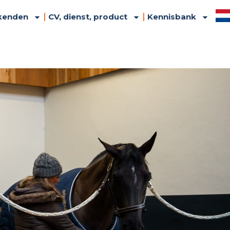
kenden
CV, dienst, product
Kennisbank
United Kingdom