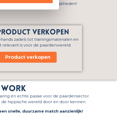
nde
‘spelregels’
voor de mogelijkheden!
roduct verkopen
ands zadels tot trainingsmaterialen en
at relevant is voor de paardenwereld.
Product verkopen
d work
varing én echte passie voor de paardensector.
die de hippische wereld door en door kennen.
een snelle, duurzame match aanzienlijk!