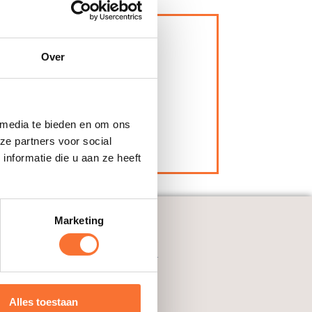
Over
oor werkgever
ink)
 media te bieden en om ons
ze partners voor social
nformatie die u aan ze heeft
Marketing
orse and work
envoudig via Horse and Work!
Alles toestaan