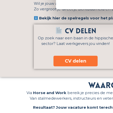
Wil je jouw advertentie uitgelicht hebb
Zo vergroot je direct je zichtbaarheid én
Bekijk hier de spelregels voor het p
CV delen
Op zoek naar een baan in de hippisch
sector? Laat werkgevers jou vinden!
CV delen
waaro
Via
Horse and Work
bereik je precies de me
Van stalmedewerkers, instructeurs en veteri
Resultaat? Jouw vacature komt terecht 