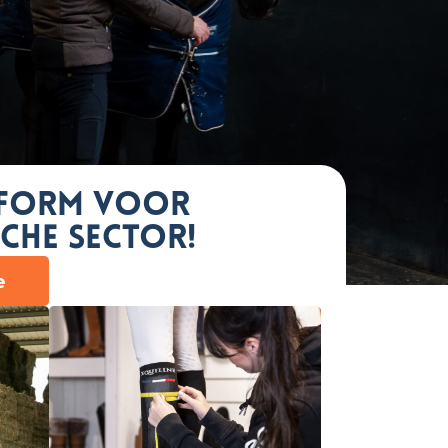
tform voor
che sector!
e