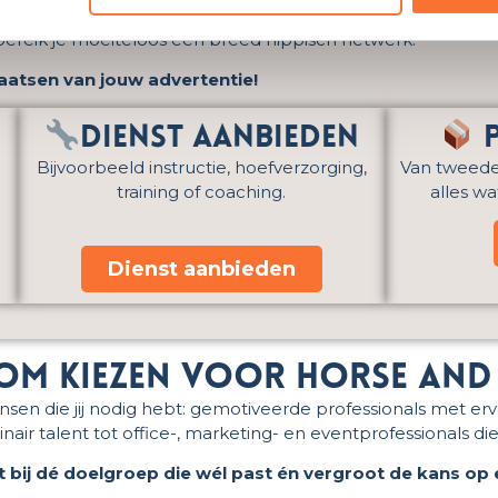
en op onze
social media kanalen
, bekijk dan de onderstaa
 bereik je moeiteloos een breed hippisch netwerk.
laatsen van jouw advertentie!
Dienst aanbieden
P
e
Bijvoorbeeld instructie, hoefverzorging,
Van tweedeh
training of coaching.
alles w
Dienst aanbieden
m kiezen voor horse an
nsen die jij nodig hebt: gemotiveerde professionals met er
nair talent tot office-, marketing- en eventprofessionals 
bij dé doelgroep die wél past én vergroot de kans op 