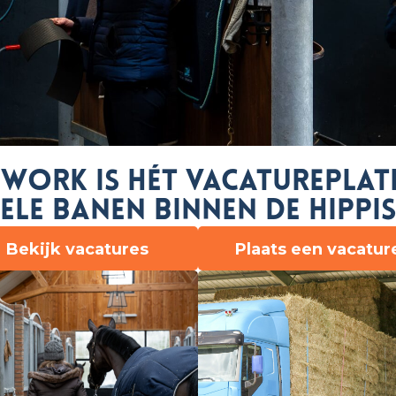
 Work is hét vacaturepla
ele banen binnen de hippis
Bekijk vacatures
Plaats een vacatur