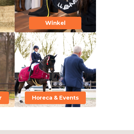
Winkel
r
Horeca & Events