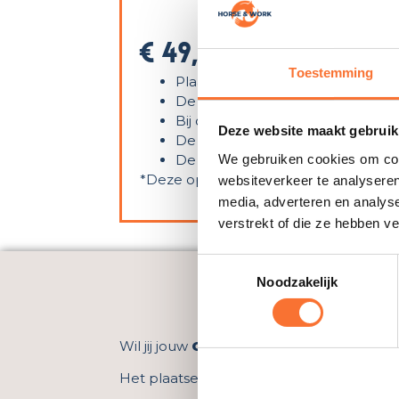
€ 49,00
excl. BTW
Toestemming
Plaatsing van 1 vacature
De vacature staat maximaal 3 ma
Bij de vacature kan je een logo, 
Deze website maakt gebruik
De vacature wordt na betaling d
De vacature wordt kosteloos ge
We gebruiken cookies om cont
*Deze optie is te kiezen bij het aanm
websiteverkeer te analyseren
media, adverteren en analys
verstrekt of die ze hebben v
Toestemmingsselectie
Noodzakelijk
CV, dienst o
Wil jij jouw
CV,
dienst of product
onder 
Het plaatsen van een advertentie is
helem