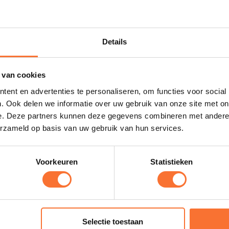
Details
anden online, tenzij de vacature eerder wordt gesloten d
meerdere foto’s en video’s plaatsen (video via een YouTube l
 van cookies
irect gepubliceerd
deeld op de social media kanalen van Horse and Work*
ent en advertenties te personaliseren, om functies voor social
aken van de vacature!
. Ook delen we informatie over uw gebruik van onze site met on
e. Deze partners kunnen deze gegevens combineren met andere i
erzameld op basis van uw gebruik van hun services.
Voorkeuren
Statistieken
f product aanbieden via h
de aandacht brengen in de hippische sector? Dat kan nu e
aal gratis
.
Selectie toestaan