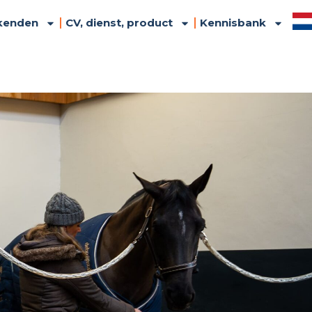
kenden
CV, dienst, product
Kennisbank
United Kingdom