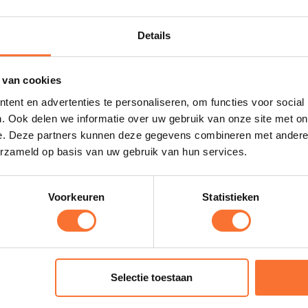
Details
Marketing Stagiair(e) bij
 van cookies
Work
ent en advertenties te personaliseren, om functies voor social
. Ook delen we informatie over uw gebruik van onze site met on
Leersum - Horse and Work
e. Deze partners kunnen deze gegevens combineren met andere i
Salaris in overleg
erzameld op basis van uw gebruik van hun services.
Stage
Voorkeuren
Statistieken
Vacature stalmedewerker
Selectie toestaan
Nieuwerkerk a/d IJssel - Equi Performance Center
Salaris in overleg