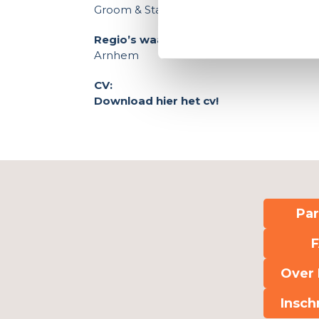
Groom & Stal
Regio’s waar je wilt werken:
Arnhem
CV:
Download hier het cv!
Par
Over 
Insch