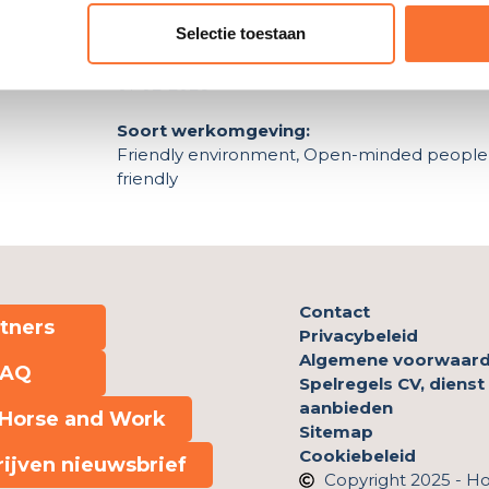
8
Selectie toestaan
Per wanneer beschikbaar:
01-02-2026
Soort werkomgeving:
Friendly environment, Open-minded people
friendly
Contact
tners
Privacybeleid
Algemene voorwaar
FAQ
Spelregels CV, dienst
aanbieden
Horse and Work
Sitemap
Cookiebeleid
rijven nieuwsbrief
Copyright 2025 - H