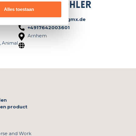
Louisa Köhler
Alles toestaan
louisa.koehler@gmx.de
+4917642003601
Arnhem
, Animal
den
 en product
orse and Work