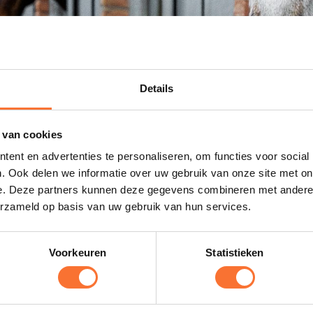
dry Student
Details
 van cookies
an
ent en advertenties te personaliseren, om functies voor social
. Ook delen we informatie over uw gebruik van onze site met on
e. Deze partners kunnen deze gegevens combineren met andere i
erzameld op basis van uw gebruik van hun services.
 Hall Larenstein.
Voorkeuren
Statistieken
nt job to gain experience alongside my studies.
Aantal uren per week beschikbaar: