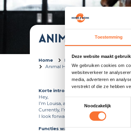
Animal Husban
Toestemming
Deze website maakt gebruik
Home
Ik ben op zoek naar een ba
We gebruiken cookies om cont
Animal Husbandry Student
websiteverkeer te analyseren
media, adverteren en analys
verstrekt of die ze hebben v
Korte introductie:
Hey,
Toestemmingsselectie
I’m Louisa, an open-minded student at Van
Noodzakelijk
Currently, I’m looking for a flexible stude
I look forwad too hearing from you!
Functies waar je naar zoekt: