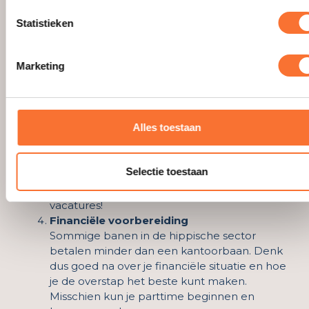
Als je nog niet veel ervaring hebt in de
branche, is het slim om hiermee te
Statistieken
beginnen. Ga vrijwilligerswerk doen op een
manege, loop een dagje mee met een
Marketing
instructeur of volg een korte stage. Zo
ontdek je of het werk echt bij je past.
Netwerken in de hippische wereld
De paardensector is klein en veel kansen
Alles toestaan
ontstaan via via. Ga naar evenementen, sluit
je aan bij hippische netwerken en praat met
mensen die al in de sector werken. Platforms
Selectie toestaan
zoals
Horse and Work
kunnen je helpen bij
het vinden van de juiste contacten en
vacatures!
Financiële voorbereiding
Sommige banen in de hippische sector
betalen minder dan een kantoorbaan. Denk
dus goed na over je financiële situatie en hoe
je de overstap het beste kunt maken.
Misschien kun je parttime beginnen en