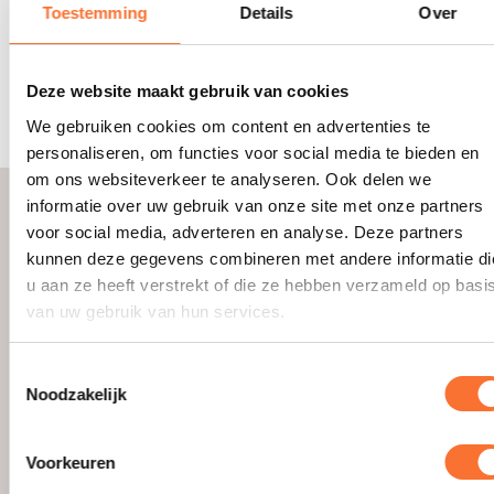
Toestemming
Details
Over
Paardenfotograaf of content creator
– Werk
je graag creatief? Dan kun je jouw liefde voor
paarden combineren met fotografie, videografie
Deze website maakt gebruik van cookies
of social media.
We gebruiken cookies om content en advertenties te
personaliseren, om functies voor social media te bieden en
om ons websiteverkeer te analyseren. Ook delen we
informatie over uw gebruik van onze site met onze partners
Hoe maak je de overstap?
voor social media, adverteren en analyse. Deze partners
Een carrièreswitch maken is spannend, maar met
kunnen deze gegevens combineren met andere informatie di
een goed plan is het zeker haalbaar!
u aan ze heeft verstrekt of die ze hebben verzameld op basi
van uw gebruik van hun services.
Opleiding en certificaten
Veel beroepen in de hippische sector vragen
om specifieke kennis. Kijk welke diploma’s of
Toestemmingsselectie
certificaten nodig zijn voor jouw droombaan.
Noodzakelijk
Denk aan een ORUN-opleiding voor
instructeurs of een cursus paardenwelzijn
voor verzorgers.
Voorkeuren
Ervaring opdoen