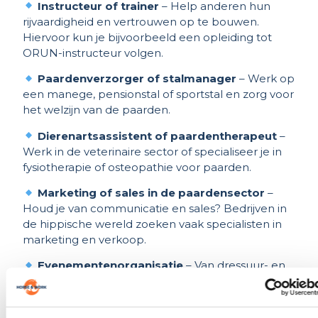
Instructeur of trainer
– Help anderen hun
rijvaardigheid en vertrouwen op te bouwen.
Hiervoor kun je bijvoorbeeld een opleiding tot
ORUN-instructeur volgen.
Paardenverzorger of stalmanager
– Werk op
een manege, pensionstal of sportstal en zorg voor
het welzijn van de paarden.
Dierenartsassistent of paardentherapeut
–
Werk in de veterinaire sector of specialiseer je in
fysiotherapie of osteopathie voor paarden.
Marketing of sales in de paardensector
–
Houd je van communicatie en sales? Bedrijven in
de hippische wereld zoeken vaak specialisten in
marketing en verkoop.
Evenementenorganisatie
– Van dressuur- en
springwedstrijden tot grote beurzen, de hippische
sector kent veel evenementen die goed
georganiseerd moeten worden.