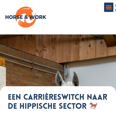
United Kingdom
Bekijk vacatures en stages
CV, dienst, product
Een carrièreswitch naar
de Hippische Sector