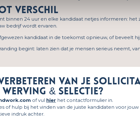
ot verschil
binnen 24 uur en elke kandidaat netjes informeren: het zij
w bedrijf wordt ervaren.
fgewezen kandidaat in de toekomst opnieuw, of beveelt hij o
randing begint: laten zien dat je mensen serieus neemt, v
t verbeteren van je sollicit
werving & selectie?
ndwork.com
of vul
hier
het contactformulier in.
f hulp bij het vinden van de juiste kandidaten voor jouw bed
tieve indruk achter.