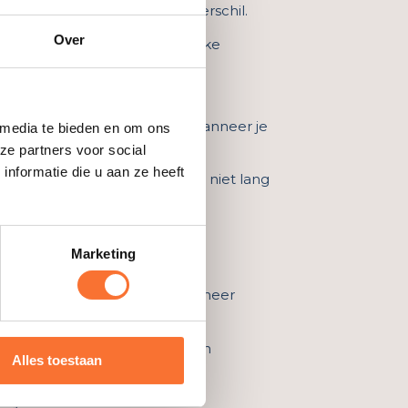
opneemt, maakt al een groot verschil.
Over
n het zomaar zijn dat een sterke
n een reactie te geven
, ook wanneer je
 media te bieden en om ons
ze partners voor social
nformatie die u aan ze heeft
 om te solliciteren. Het hoeft niet lang
Marketing
 en delen hun ervaringen. Wanneer
anneer je professioneel, snel en
Alles toestaan
rijf worden.