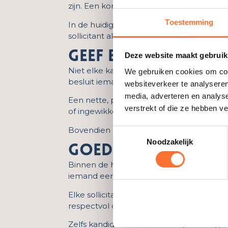
zijn. Een korte reactie of een berichtje 
Toestemming
In de huidige arbeidsmarkt zijn goede ka
sollicitant al ergens anders heeft geteken
geef elke sollicita
Deze website maakt gebruik
Niet elke kandidaat zal uiteindelijk bij jo
We gebruiken cookies om cont
besluit iemand niet uit te nodigen voor e
websiteverkeer te analyseren
media, adverteren en analys
Een nette, positieve afwijzing laat zien 
verstrekt of die ze hebben v
of ingewikkeld te zijn. Een korte, vriende
Bovendien blijft de ervaring met jouw bedr
Toestemmingsselectie
Noodzakelijk
goed voor je emp
Binnen de hippische sector is het netwe
iemand een prettige sollicitatie-ervaring 
Elke sollicitant, ook degene die je uitein
respectvol communiceert, draagt dat bij
Zelfs kandidaten die uiteindelijk niet bi