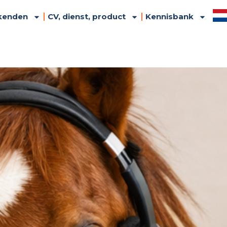
kenden
CV, dienst, product
Kennisbank
United Kingdom