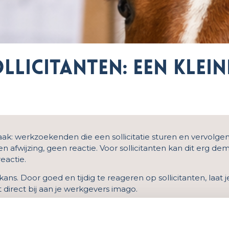
llicitanten: een klein
vaak: werkzoekenden die een sollicitatie sturen en vervolg
 afwijzing, geen reactie. Voor sollicitanten kan dit erg de
eactie.
kans. Door goed en tijdig te reageren op sollicitanten, laat 
direct bij aan je werkgevers imago.
kt het verschil
 dan dat je binnen 24 uur een eerste contactmoment hebt.