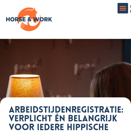
United Kingdom
Bekijk vacatures en stages
CV, dienst, product
Arbeidstijdenregistratie:
verplicht én belangrijk
voor iedere hippische