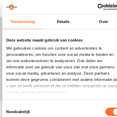
sheet, maar ook digitaal via een systeem of app.
Toestemming
Details
Over
Hoe lang moet je de
gegevens bewaren?
Deze website maakt gebruik van cookies
De arbeidstijdenregistratie moet je minimaal 52
weken bewaren, gerekend vanaf de dag waarop
We gebruiken cookies om content en advertenties te
het werk is verricht.
personaliseren, om functies voor social media te bieden en
om ons websiteverkeer te analyseren. Ook delen we
Het is verstandig om de gegevens eventueel
informatie over uw gebruik van onze site met onze partners
langer te bewaren als ze ook relevant zijn voor de
voor social media, adverteren en analyse. Deze partners
loonadministratie of bij geschillen over gewerkte
kunnen deze gegevens combineren met andere informatie di
uren. Zo ben je altijd goed voorbereid bij een
controle of een discussie achteraf.
u aan ze heeft verstrekt of die ze hebben verzameld op basi
van uw gebruik van hun services.
Toestemmingsselectie
Waarom het meer is dan een
Noodzakelijk