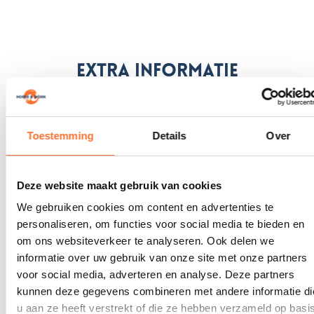
Extra informatie
Categorie
Stal
Toestemming
Details
Over
Organisatie:
Stal Amstelhoeve
Deze website maakt gebruik van cookies
Organisatie Website:
We gebruiken cookies om content en advertenties te
http://www.stalamstelhoev.nl
personaliseren, om functies voor social media te bieden en
om ons websiteverkeer te analyseren. Ook delen we
Dienstverband:
informatie over uw gebruik van onze site met onze partners
Parttime
voor social media, adverteren en analyse. Deze partners
kunnen deze gegevens combineren met andere informatie di
Werkschema:
u aan ze heeft verstrekt of die ze hebben verzameld op basi
Dagdienst, ma-vr, Werken op feestdagen, Elk weekend