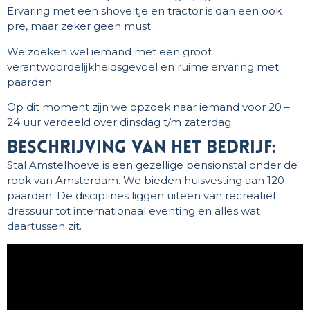
Ervaring met een shoveltje en tractor is dan een ook
pre, maar zeker geen must.
We zoeken wel iemand met een groot
verantwoordelijkheidsgevoel en ruime ervaring met
paarden.
Op dit moment zijn we opzoek naar iemand voor 20 –
24 uur verdeeld over dinsdag t/m zaterdag.
beschrijving van het bedrijf:
Stal Amstelhoeve is een gezellige pensionstal onder de
rook van Amsterdam. We bieden huisvesting aan 120
paarden. De disciplines liggen uiteen van recreatief
dressuur tot internationaal eventing en alles wat
daartussen zit.