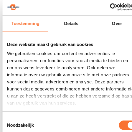
Toestemming
Details
Over
Deze website maakt gebruik van cookies
Manege de Zwaanhoek
We gebruiken cookies om content en advertenties te
info@dezwaanhoek.nl
personaliseren, om functies voor social media te bieden en
0650667145
om ons websiteverkeer te analyseren. Ook delen we
informatie over uw gebruik van onze site met onze partners
voor social media, adverteren en analyse. Deze partners
kunnen deze gegevens combineren met andere informatie di
u aan ze heeft verstrekt of die ze hebben verzameld op basi
Extra informatie
van uw gebruik van hun services.
Categorie
Stal
Toestemmingsselectie
Noodzakelijk