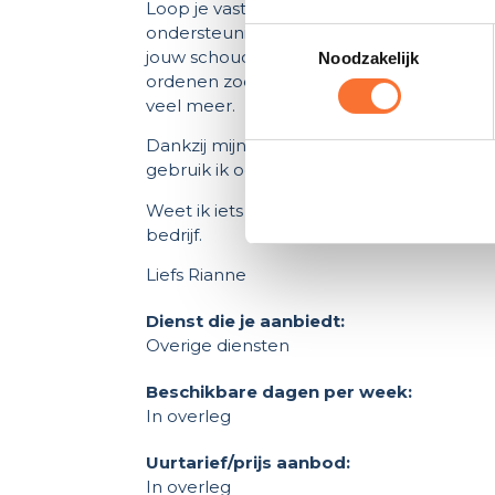
Loop je vast in de drukte van je bedrijf? M
ondersteuning die je nodig hebt om met
Toestemmingsselectie
jouw schouders terechtkomt. Denk aan de
Noodzakelijk
ordenen zodat dat up to date is, jouw soc
veel meer.
Dankzij mijn achtergrond in de paarden we
gebruik ik ook in mijn werk: helder, bet
Weet ik iets niet, dan pak ik het op. Ik
bedrijf.
Liefs Rianne
Dienst die je aanbiedt:
Overige diensten
Beschikbare dagen per week:
In overleg
Uurtarief/prijs aanbod:
In overleg