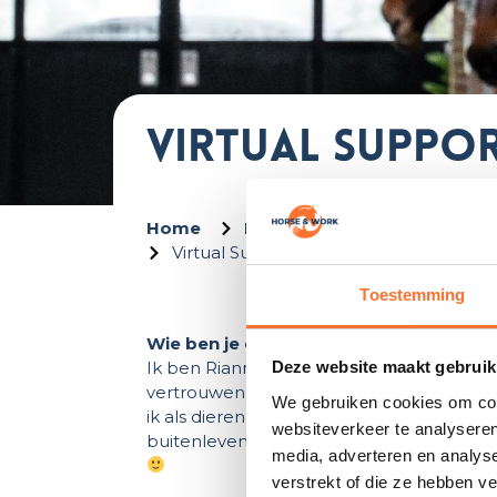
Virtual Suppor
Home
Ik bied mijn dienst aan als Z
Virtual Support (Assistant)
Toestemming
Wie ben je en wat doet je bedrijf:
Ik ben Rianne, eigenaar van ByRian. Met
Deze website maakt gebruik
vertrouwen in hun bedrijf te krijgen, zoda
We gebruiken cookies om cont
ik als dierenoppas en paardenverzorger, i
websiteverkeer te analyseren
buitenleven! En ben trotse eigenaar van m
media, adverteren en analys
verstrekt of die ze hebben v