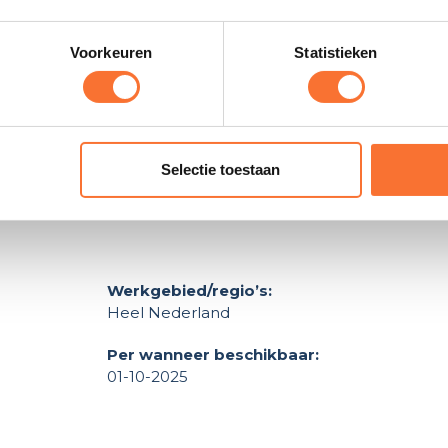
is je overzicht of iemand die met je meedenkt? Bij mij krijg j
 meer vertrouwen en focus te ondernemen zonder dat alle
 online klantenservice voor de volle dm’s, mails beantwo
Voorkeuren
Statistieken
ial media posts inplannen zodat die op tijd online komen e
et ik hoe belangrijk structuur en duidelijkheid zijn. Die aa
rouwbaar en met oog voor wat echt werkt.
Selectie toestaan
 ben laagdrempelig en vind het leuk om samen te groeien me
Werkgebied/regio’s:
Heel Nederland
Per wanneer beschikbaar:
01-10-2025