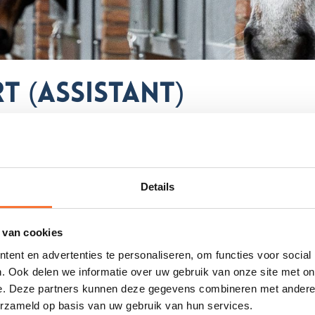
t (Assistant)
ZP’er/freelancer/bedrijf
Details
 ByRian help ik hippische ondernemers om meer rust, overz
 van cookies
t zij zich kunnen focussen op wat écht belangrijk is. Daarna
ent en advertenties te personaliseren, om functies voor social
ets wat ik combineer met mijn liefde voor dieren en het
. Ook delen we informatie over uw gebruik van onze site met on
ijn paardje Georgia die altijd model mag staat voor mijn bu
e. Deze partners kunnen deze gegevens combineren met andere i
erzameld op basis van uw gebruik van hun services.