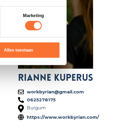
e de
s op
orden en
Marketing
n nog
npak
Alles toestaan
t jouw
Rianne Kuperus
workbyrian@gmail.com
0625278175
Burgum
https://www.workbyrian.com/