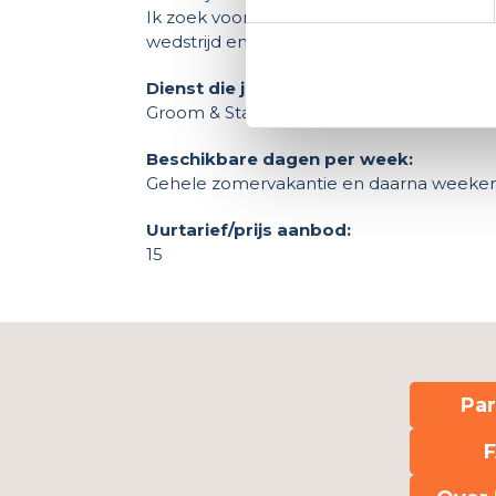
Ik zoek voor de zomervakantie een fijne 
wedstrijd en in de omgang met paarden.
Dienst die je aanbiedt:
Groom & Stal
Beschikbare dagen per week:
Gehele zomervakantie en daarna weeke
Uurtarief/prijs aanbod:
15
Par