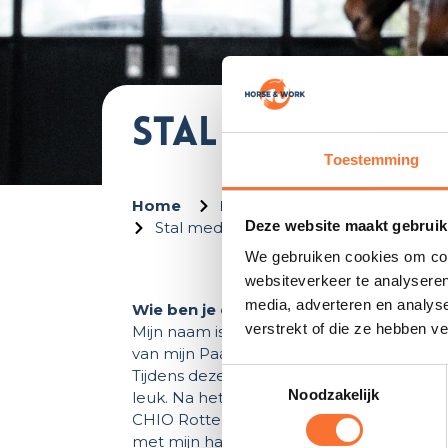
Stal medewerk
Toestemming
Home
Ik bied mijn dienst aan als Z
Deze website maakt gebruik
Stal medewerker aangeboden
We gebruiken cookies om cont
websiteverkeer te analyseren
media, adverteren en analys
Wie ben je en wat doet je bedrijf:
verstrekt of die ze hebben v
Mijn naam is Evaline Groenendaal, 21 jaar
van mijn Paardenhouderij studie in Barnev
Tijdens deze opleiding heb ik ook mijn O
Toestemmingsselectie
Noodzakelijk
leuk. Na het behalen van de opleiding 
CHIO Rotterdam, CSI Ermelo en Brussel St
met mijn haflinger en hoop ik binnenkort