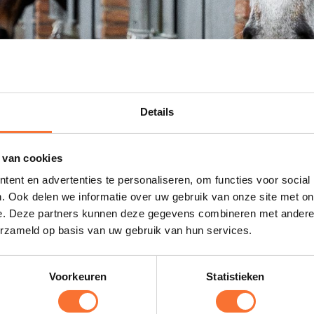
er aangeboden
Details
ZP’er/freelancer/bedrijf
 van cookies
ent en advertenties te personaliseren, om functies voor social
. Ook delen we informatie over uw gebruik van onze site met on
e. Deze partners kunnen deze gegevens combineren met andere i
erzameld op basis van uw gebruik van hun services.
 oud en al wat jaren werkzaam in de paarden. Tijdens het b
eld heb ik veel ervaring op gedaan op dressuur en springst
RUN gehaald en tot nu toe vind ik het les geven ook ontzet
Voorkeuren
Statistieken
ben ik werkzaam geweest op grote hippische evenementen 
ephex Masters. Daarnaast ben ik nu actief in de wedstrijd 
 de overstap naar het L2 te maken.