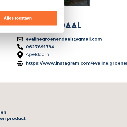
Evaline
Alles toestaan
Groenendaal
evalinegroenendaal1@gmail.com
0627891794
Apeldoorn
https://www.instagram.com/evaline.groene
den
 en product