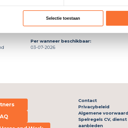
baan waar ik met veel plezier paarden kan trainen, mee op
Selectie toestaan
Werkgebied/regio’s:
Apeldoorn
Per wanneer beschikbaar:
nd
03-07-2026
Contact
tners
Privacybeleid
Algemene voorwaar
FAQ
Spelregels CV, dienst
aanbieden