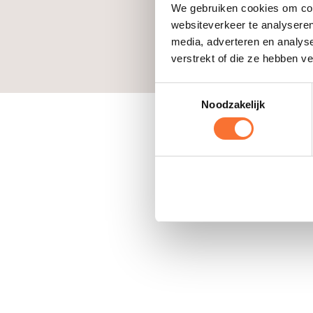
Insch
We gebruiken cookies om cont
websiteverkeer te analyseren
media, adverteren en analys
verstrekt of die ze hebben v
Toestemmingsselectie
Noodzakelijk