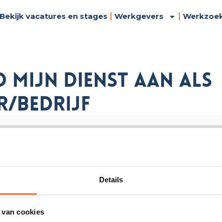
Bekijk vacatures en stages
Werkgevers
Werkzoe
ed mijn dienst aan als
r/bedrijf
Contact
tners
Privacybeleid
Algemene voorwaar
Details
FAQ
Spelregels CV, dienst
aanbieden
Horse and Work
Sitemap
 van cookies
Cookiebeleid