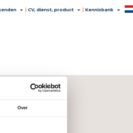
kenden
CV, dienst, product
Kennisbank
United Kingdom
den
Over
 en product