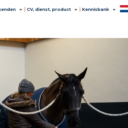
kenden
CV, dienst, product
Kennisbank
United Kingdom