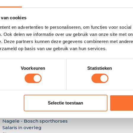
 van cookies
ent en advertenties te personaliseren, om functies voor social
Full time ervaren stalme
. Ook delen we informatie over uw gebruik van onze site met on
e. Deze partners kunnen deze gegevens combineren met andere i
Hardinxveld-Giessendam - JGD Stables
erzameld op basis van uw gebruik van hun services.
Salaris in overleg
Fulltime
Voorkeuren
Statistieken
Groom
Selectie toestaan
Nagele - Bosch sporthorses
Salaris in overleg