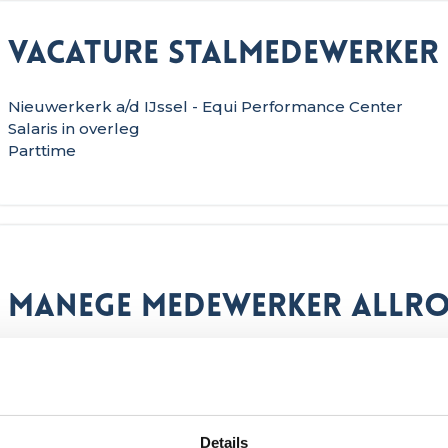
Vacature stalmedewerker
Nieuwerkerk a/d IJssel - Equi Performance Center
Salaris in overleg
Parttime
Manege medewerker allr
Bentveld - Stal de Naaldenhof
Salaris in overleg
Fulltime
Details